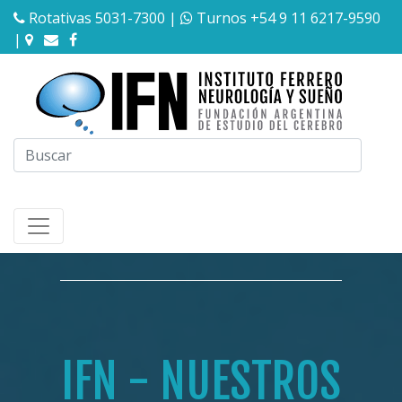
Rotativas 5031-7300
|
Turnos +54 9 11 6217-9590
|
IFN - NUESTROS