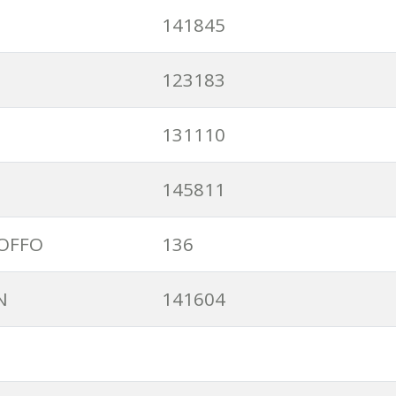
141845
123183
131110
145811
ROFFO
136
N
141604