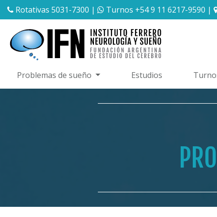
Rotativas 5031-7300
|
Turnos +54 9 11 6217-9590
|
Problemas de sueño
Estudios
Turno
PRO