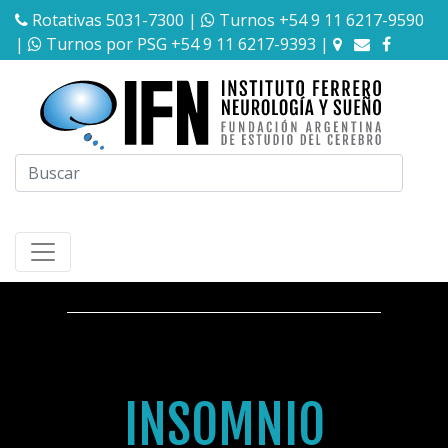
Rotativas 5031-7300
|
Turnos +54 9 11 6217-9590
|
Turnos por PSG +54 9 11 6217-9393
|
INSOMNIO