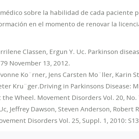
 médico sobre la habilidad de cada paciente p
formación en el momento de renovar la licenci
rrilene Classen, Ergun Y. Uc. Parkinson disea
 79 November 13, 2012.
vonne Ko¨rner, Jens Carsten Mo¨ller, Karin S
er Kru¨ger.Driving in Parkinsons Disease: Mo
 the Wheel. Movement Disorders Vol. 20, No. 
c, Jeffrey Dawson, Steven Anderson, Robert Ro
ovement Disorders Vol. 25, Suppl. 1, 2010: S1