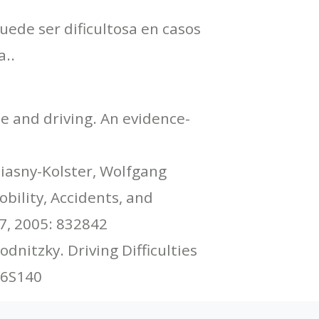
uede ser dificultosa en casos
a..
se and driving. An evidence-
tiasny-Kolster, Wolfgang
bility, Accidents, and
7, 2005: 832842
dnitzky. Driving Difficulties
36S140