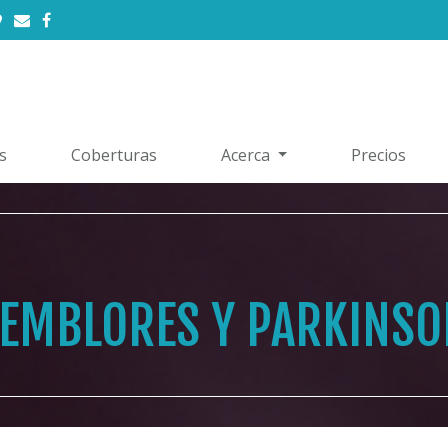
s
Coberturas
Acerca
Precios
TEMBLORES Y PARKINSO