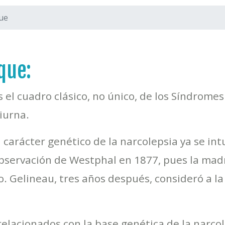
ue
que:
s el cuadro clásico, no único, de los Síndrom
iurna.
l carácter genético de la narcolepsia ya se in
bservación de Westphal en 1877, pues la madr
. Gelineau, tres años después, consideró a la
relacionados con la base genética de la narco