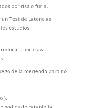
os por risa o furia.
y un Test de Latencias
 los estudios
reducir la excesiva
s:
 luego de la merienda para no
o ).
pisodios de cataplejía.