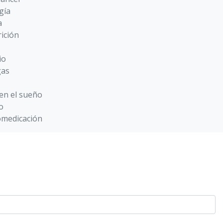
gía
a
ición
io
gas
 en el sueño
o
omedicación